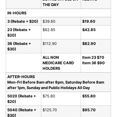
THE DAY
IN-HOURS
3 (Rebate + $20)
$39.60
$19.60
23 (Rebate +
$62.85
$42.85
$20)
36 (Rebate +
$112.90
$82.90
$30)
ALL NON
Item 23 $70
MEDICARE CARD
Item 36 $90
HOLDERS
AFTER-HOURS
Mon-Fri Before 8am after 8pm, Saturday Before 8am
after 1pm, Sunday and Public Holidays All Day
5020 (Rebate +
$75.80
$55.80
$20)
5040 (Rebate +
$125.70
$95.70
$30)