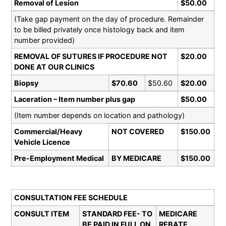
Removal of Lesion
$50.00
(Take gap payment on the day of procedure. Remainder
to be billed privately once histology back and item
number provided)
REMOVAL OF SUTURES IF PROCEDURE NOT
$20.00
DONE AT OUR CLINICS
Biopsy
$70.60
$50.60
$20.00
Laceration – Item number plus gap
$50.00
(Item number depends on location and pathology)
Commercial/Heavy
NOT COVERED
$150.00
Vehicle Licence
Pre-Employment Medical
BY MEDICARE
$150.00
CONSULTATION FEE SCHEDULE
CONSULT ITEM
STANDARD FEE- TO
MEDICARE
BE PAID IN FULL ON
REBATE