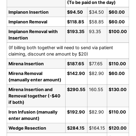
(To be paid on the day)
Implanon Insertion
$94.50
$34.50
$60.00
Implanon Removal
$118.85
$58.85
$60.00
Implanon Removal with
$193.35
93.35
$100.00
Insertion
(If billing both together will need to send via patient
claiming, discount one amount by $20)
Mirena Insertion
$187.65
$77.65
$110.00
Mirena Removal
$142.90
$82.90
$60.00
(manually enter amount)
Mirena Insertion and
$290.55
160.55
$130.00
Removal together (-$40
if both)
Iron Infusion (manually
$192.90
$82.90
$110.00
enter amount)
Wedge Resection
$284.15
$164.15
$120.00